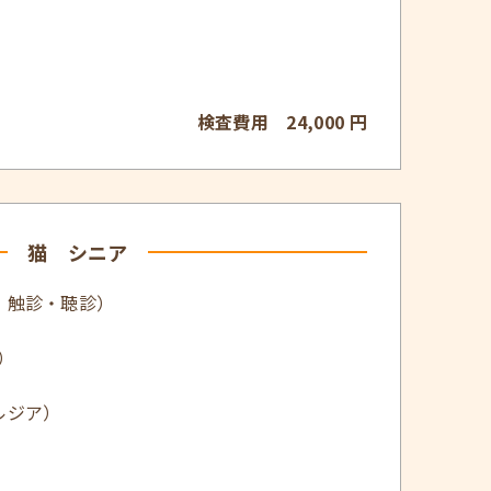
検査費用 24,000 円
猫 シニア
・触診・聴診）
）
ルジア）