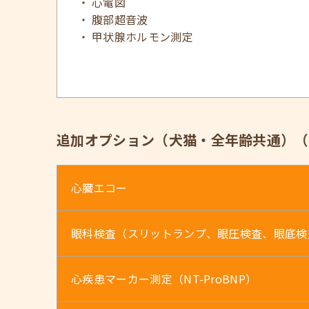
心電図
腹部超音波
甲状腺ホルモン測定
追加オプション（犬猫・全年齢共通）（
心臓エコー
眼科検査（スリットランプ、眼圧検査、眼底検
心疾患マーカー測定（NT-ProBNP）