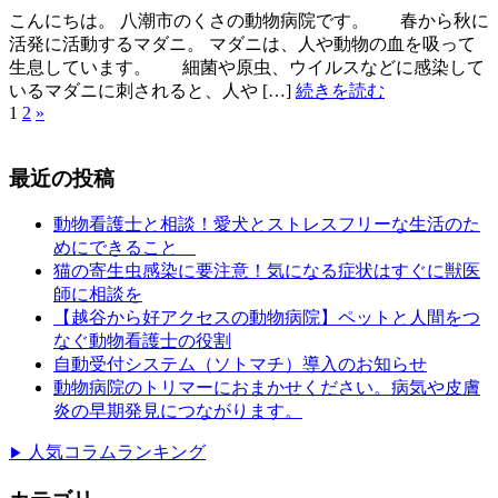
こんにちは。 八潮市のくさの動物病院です。 春から秋に
活発に活動するマダニ。 マダニは、人や動物の血を吸って
生息しています。 細菌や原虫、ウイルスなどに感染して
いるマダニに刺されると、人や […]
続きを読む
1
2
»
最近の投稿
動物看護士と相談！愛犬とストレスフリーな生活のた
めにできること
猫の寄生虫感染に要注意！気になる症状はすぐに獣医
師に相談を
【越谷から好アクセスの動物病院】ペットと人間をつ
なぐ動物看護士の役割
自動受付システム（ソトマチ）導入のお知らせ
動物病院のトリマーにおまかせください。病気や皮膚
炎の早期発見につながります。
人気コラムランキング
▶